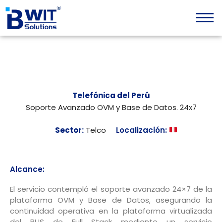
Skip
content
to
content
Telefónica del Perú
Soporte Avanzado OVM y Base de Datos. 24x7
Sector:
Telco
Localización:
Alcance:
El servicio contempló el soporte avanzado 24×7 de la
plataforma OVM y Base de Datos, asegurando la
continuidad operativa en la plataforma virtualizada
del BUS de Full Stack mediante un servicio