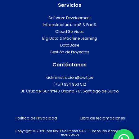
Servicios
k
t
e
s
Software Development
d
a
Infraestructura, IaaS & PaaS
i
p
Cloud Services
n
p
Big Data & Machine Learning
DataBase
Gestión de Proyectos
Contáctanos
administracion@bwit.pe
(+51) 934 953 512
Jr. Cruz del Sur N°140 Oficina 717, Santiago de Surco
Política de Privacidad
Libro de reclamaciones
Copyright © 2026 por BWIT Solutions SAC - Todos los derechos
reservados