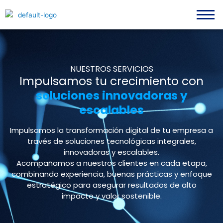
Skip
content
to
content
NUESTROS SERVICIOS
Impulsamos tu crecimiento con
soluciones innovadoras y
escalables
Impulsamos la transformación digital de tu empresa a
través de soluciones tecnológicas integrales,
innovadoras y escalables.
Acompañamos a nuestros clientes en cada etapa,
combinando experiencia, buenas prácticas y enfoque
estratégico para asegurar resultados de alto
impacto y valor sostenible.