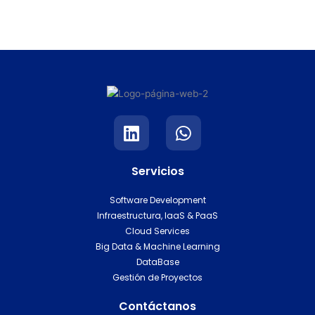
L
W
i
h
n
a
Servicios
k
t
e
s
Software Development
d
a
Infraestructura, IaaS & PaaS
i
p
Cloud Services
n
p
Big Data & Machine Learning
DataBase
Gestión de Proyectos
Contáctanos