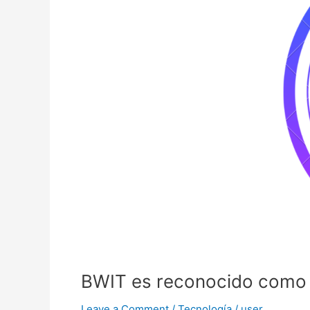
partner
de
Huawei
BWIT es reconocido como 
Leave a Comment
/
Tecnología
/
user