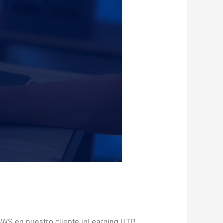
 AWS en nuestro cliente inLearning UTP